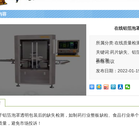
内容
在线铝箔泡
所属分类:在线质量检
关键词:药片缺失、铝
装检测
价格:
面议
发布日期：2022-01-1
绍
于铝箔泡罩透明包装后的缺失检测，如制药行业整板缺粒、食品行业单
质量，避免市场投诉！