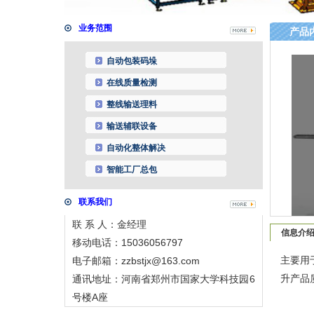
业务范围
产品
自动包装码垛
在线质量检测
整线输送理料
输送辅联设备
自动化整体解决
智能工厂总包
联系我们
联 系 人：
金经理
信息介
移动电话：
15036056797
主要用
电子邮箱：
zzbstjx@163.com
升产品
通讯地址：
河南省郑州市国家大学科技园6
号楼A座