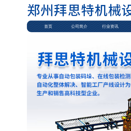
首页
公司简介
行业资讯